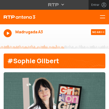
Entrar
Madrugada A3
NO AR
#Sophie Gilbert