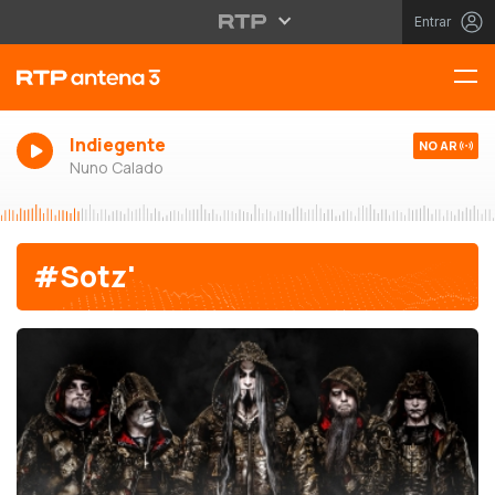
Entrar
Indiegente
NO AR
Nuno Calado
#Sotz'