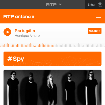
Entrar
Portugália
NO AR
Henrique Amaro
#Spy