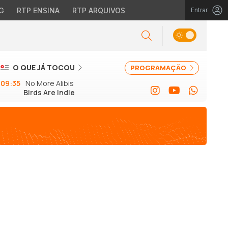
G
RTP ENSINA
RTP ARQUIVOS
Entrar
O QUE JÁ TOCOU
PROGRAMAÇÃO
09:35
No More Alibis
Birds Are Indie