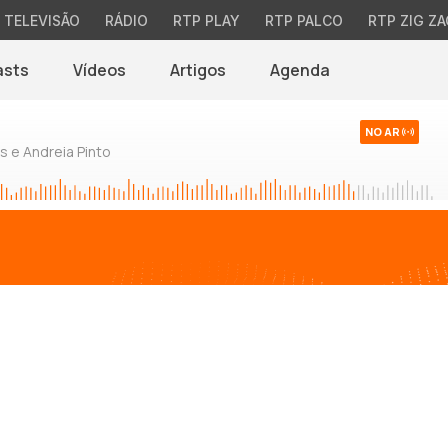
TELEVISÃO
RÁDIO
RTP PLAY
RTP PALCO
RTP ZIG ZA
asts
Vídeos
Artigos
Agenda
NO AR
 e Andreia Pinto