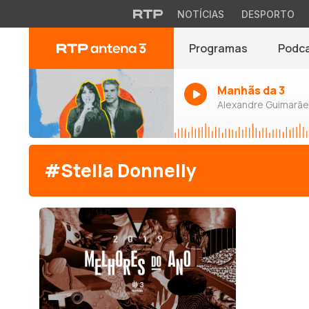
NOTÍCIAS
DESPORTO
Programas
Podc
Manhãs da 3
Alexandre Guimarães
#Stella Donnelly