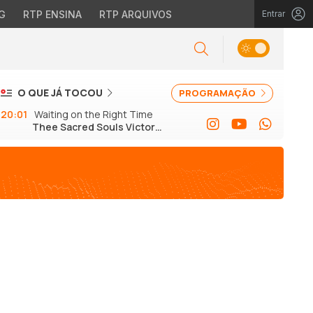
G
RTP ENSINA
RTP ARQUIVOS
Entrar
O QUE JÁ TOCOU
PROGRAMAÇÃO
20:01
Waiting on the Right Time
Thee Sacred Souls Victor
Axelrod