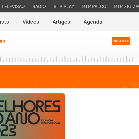
TELEVISÃO
RÁDIO
RTP PLAY
RTP PALCO
RTP ZIG ZA
asts
Vídeos
Artigos
Agenda
ais
NO AR