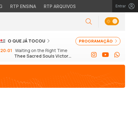
G
RTP ENSINA
RTP ARQUIVOS
Entrar
O QUE JÁ TOCOU
PROGRAMAÇÃO
20:01
Waiting on the Right Time
Thee Sacred Souls Victor
Axelrod