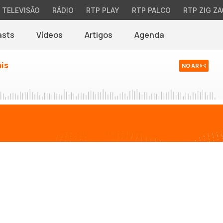
TELEVISÃO
RÁDIO
RTP PLAY
RTP PALCO
RTP ZIG ZA
asts
Vídeos
Artigos
Agenda
ais
NO AR