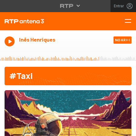
Entrar
Inês Henriques
NO AR
#Taxi