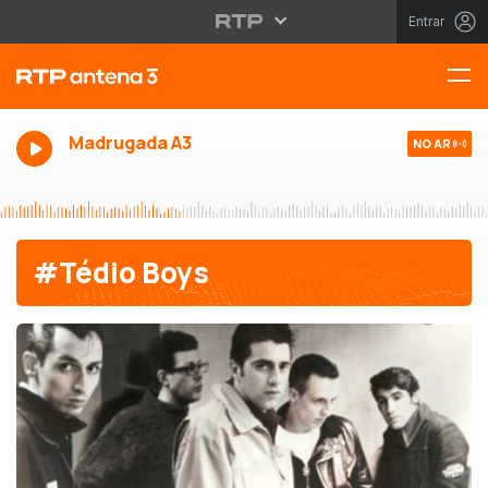
Entrar
Madrugada A3
NO AR
#Tédio Boys