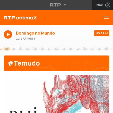
Entrar
Domingo no Mundo
NO AR
Luís Oliveira
#Temudo