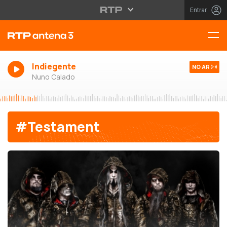
Entrar
Indiegente
NO AR
Nuno Calado
#Testament