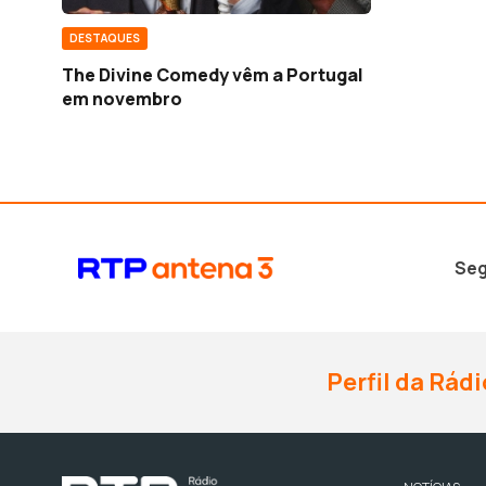
DESTAQUES
The Divine Comedy vêm a Portugal
em novembro
Seg
Perfil da Rádi