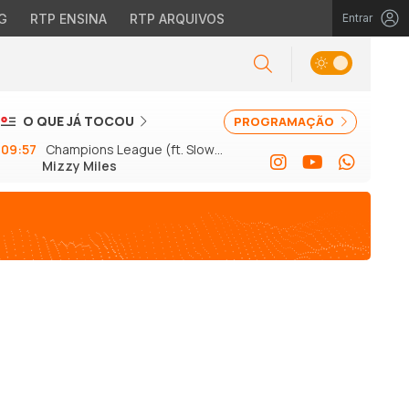
G
RTP ENSINA
RTP ARQUIVOS
Entrar
O QUE JÁ TOCOU
PROGRAMAÇÃO
09:57
Champions League (ft. Slow J
Mizzy Miles
e GSon)