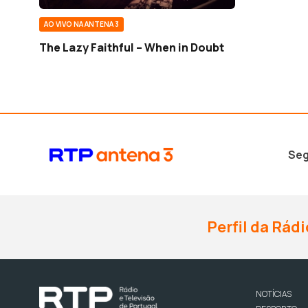
AO VIVO NA ANTENA 3
The Lazy Faithful – When in Doubt
Seg
Perfil da Rádi
NOTÍCIAS