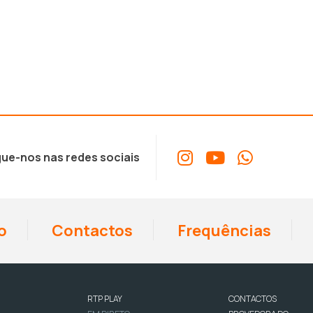
ue-nos nas redes sociais
o
Contactos
Frequências
RTP PLAY
CONTACTOS