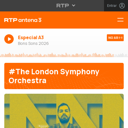
Entrar
Especial A3
NO AR
Bons Sons 2026
#The London Symphony
Orchestra