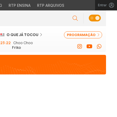
G
RTP ENSINA
RTP ARQUIVOS
Entrar
O QUE JÁ TOCOU
PROGRAMAÇÃO
23:22
Choo Choo
Friko