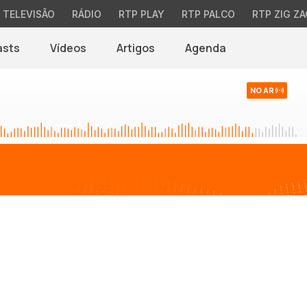
TELEVISÃO
RÁDIO
RTP PLAY
RTP PALCO
RTP ZIG ZA
asts
Vídeos
Artigos
Agenda
NO AR