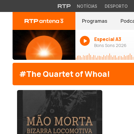
NOTÍCIAS
DESPORTO
Programas
Podc
Especial A3
Bons Sons 2026
#The Quartet of Whoa!