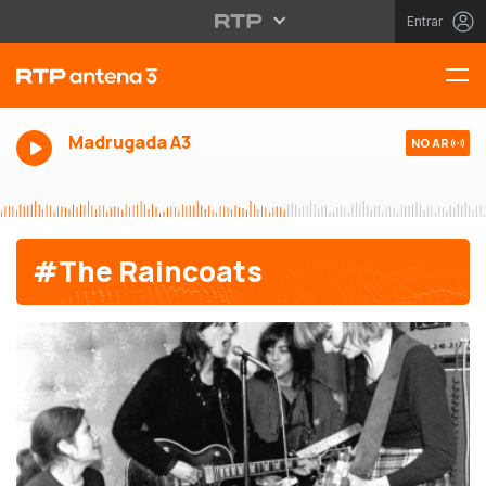
Entrar
Madrugada A3
NO AR
#The Raincoats