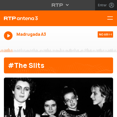
Entrar
Madrugada A3
NO AR
#The Slits