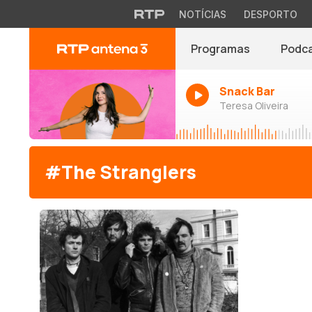
NOTÍCIAS
DESPORTO
Programas
Podc
Snack Bar
Teresa Oliveira
#The Stranglers