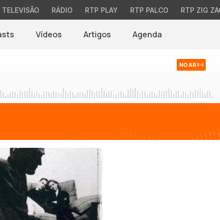
TELEVISÃO
RÁDIO
RTP PLAY
RTP PALCO
RTP ZIG ZA
asts
Vídeos
Artigos
Agenda
NO AR