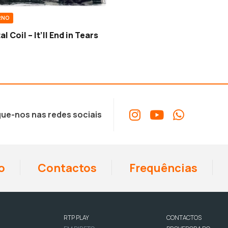
RNO
l Coil – It’ll End in Tears
ue-nos nas redes sociais
o
Contactos
Frequências
RTP PLAY
CONTACTOS