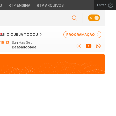
G
RTP ENSINA
RTP ARQUIVOS
Entrar
O QUE JÁ TOCOU
PROGRAMAÇÃO
16:13
Sun Has Set
Beabadoobee