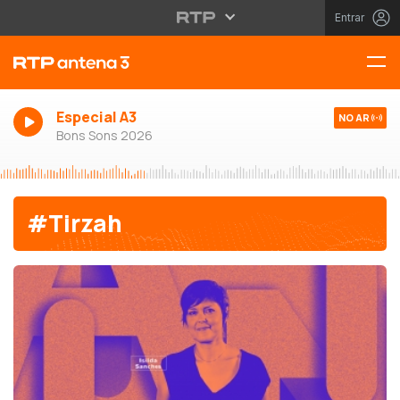
Entrar
Especial A3
NO AR
Bons Sons 2026
#Tirzah