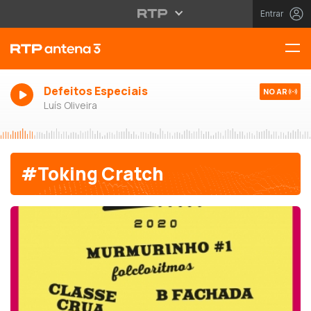
Entrar
Defeitos Especiais
NO AR
Luís Oliveira
#Toking Cratch