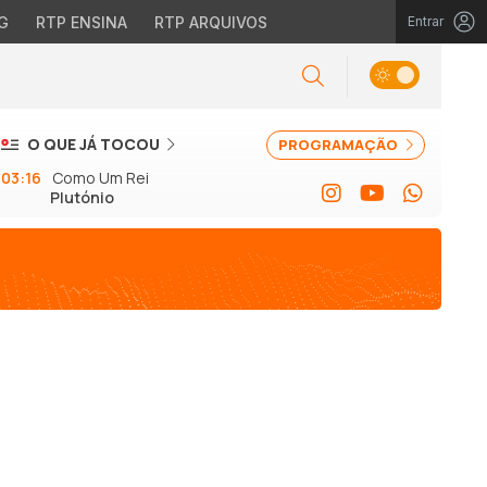
G
RTP ENSINA
RTP ARQUIVOS
Entrar
O QUE JÁ TOCOU
PROGRAMAÇÃO
03:16
Como Um Rei
Plutónio