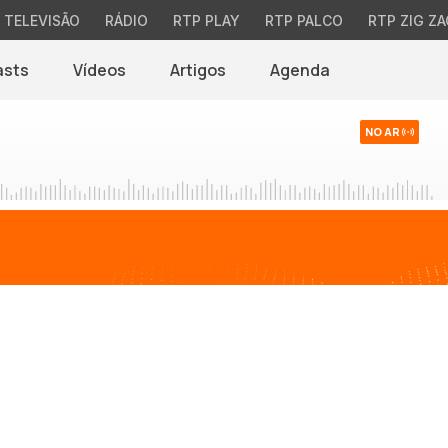
TELEVISÃO
RÁDIO
RTP PLAY
RTP PALCO
RTP ZIG ZA
asts
Vídeos
Artigos
Agenda
NO AR