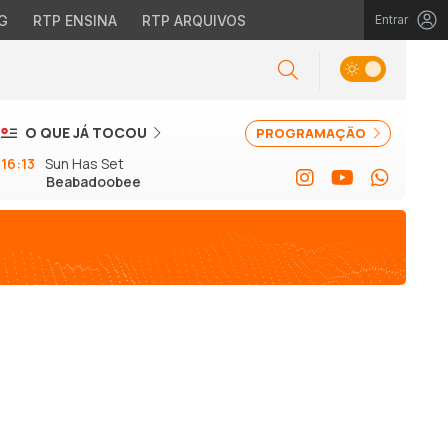
G
RTP ENSINA
RTP ARQUIVOS
Entrar
O QUE JÁ TOCOU
PROGRAMAÇÃO
16:13
Sun Has Set
Beabadoobee