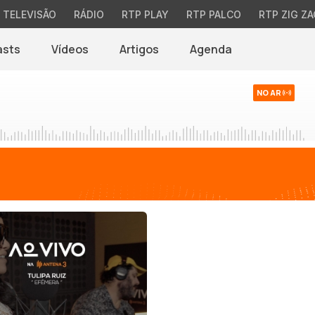
TELEVISÃO
RÁDIO
RTP PLAY
RTP PALCO
RTP ZIG ZA
asts
Vídeos
Artigos
Agenda
NO AR