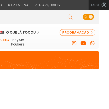
G
RTP ENSINA
RTP ARQUIVOS
Entrar
O QUE JÁ TOCOU
PROGRAMAÇÃO
21:04
Play Me
Fcukers