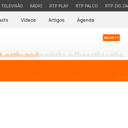
TELEVISÃO
RÁDIO
RTP PLAY
RTP PALCO
RTP ZIG ZA
asts
Vídeos
Artigos
Agenda
NO AR