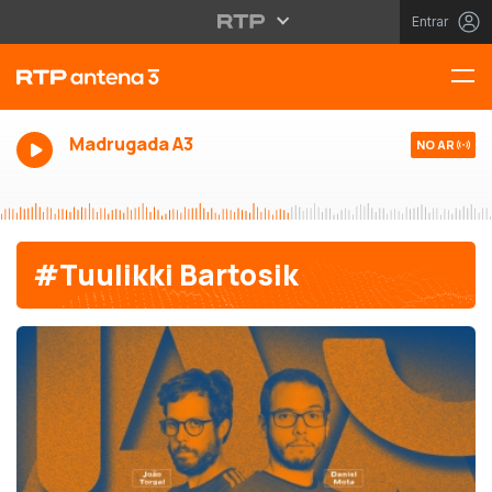
Entrar
Madrugada A3
NO AR
#Tuulikki Bartosik