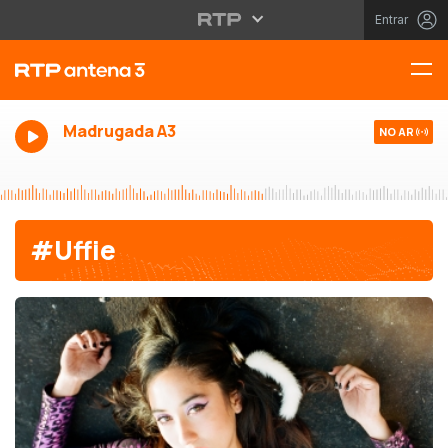
Entrar
Madrugada A3
NO AR
#Uffie