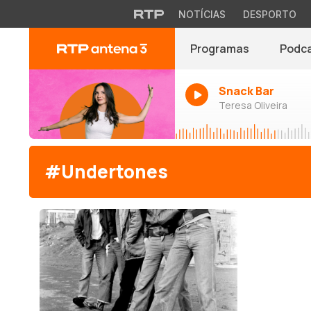
NOTÍCIAS
DESPORTO
Programas
Podc
Snack Bar
Teresa Oliveira
#Undertones