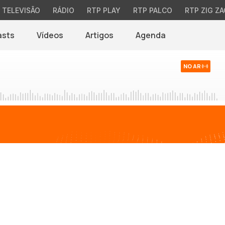
TELEVISÃO
RÁDIO
RTP PLAY
RTP PALCO
RTP ZIG ZA
asts
Vídeos
Artigos
Agenda
NO AR