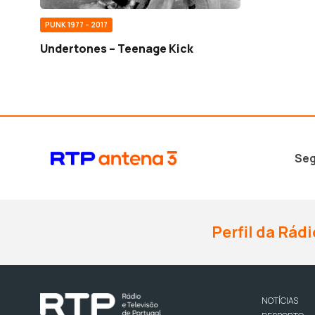
PUNK 1977 – 2017
Undertones – Teenage Kick
Seg
Perfil da Rádi
NOTÍCIAS