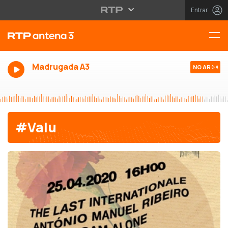
Entrar
Madrugada A3
NO AR
#Valu