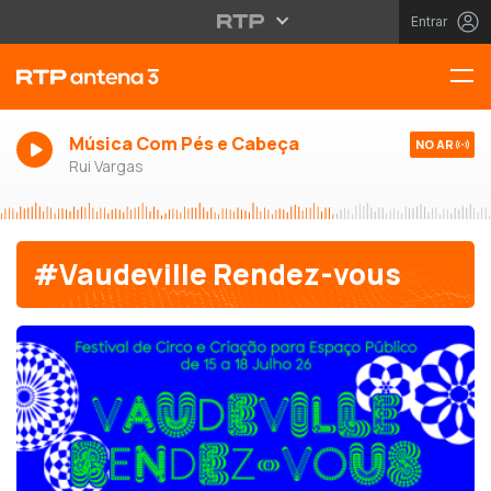
Entrar
Música Com Pés e Cabeça
NO AR
Rui Vargas
#Vaudeville Rendez-vous