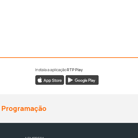
Instala a aplicação
RTP Play
Programação