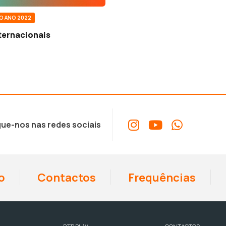
O ANO 2022
ternacionais
ue-nos nas redes sociais
o
Contactos
Frequências