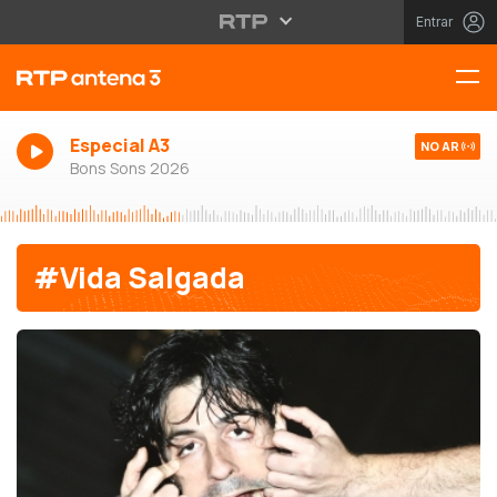
Entrar
Especial A3
NO AR
Bons Sons 2026
#Vida Salgada