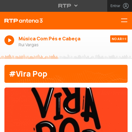
Entrar
Música Com Pés e Cabeça
NO AR
Rui Vargas
#Vira Pop