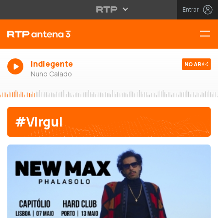
Entrar
Indiegente
NO AR
Nuno Calado
#Virgul