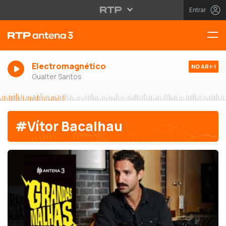
Entrar
Electromagnético
NO AR
Gualter Santos
#Vítor Bacalhau