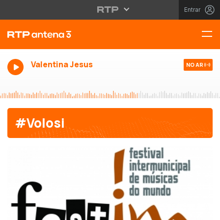
Entrar
Valentina Jesus
NO AR
#Volosi