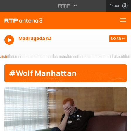
Entrar
Madrugada A3
NO AR
#Wolf Manhattan