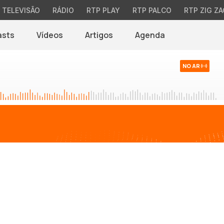
TELEVISÃO
RÁDIO
RTP PLAY
RTP PALCO
RTP ZIG ZA
asts
Vídeos
Artigos
Agenda
NO AR