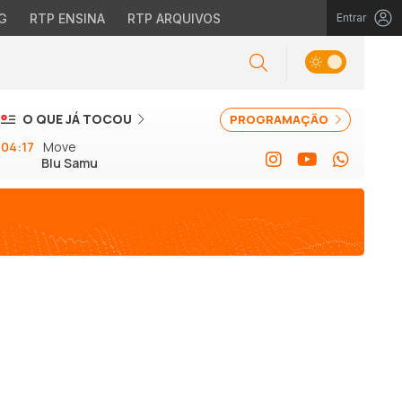
G
RTP ENSINA
RTP ARQUIVOS
Entrar
O QUE JÁ TOCOU
PROGRAMAÇÃO
04:17
Move
Blu Samu