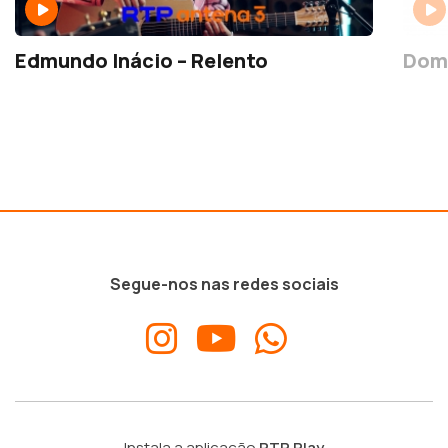
Edmundo Inácio – Relento
Domi
Segue-nos nas redes sociais
Instala a aplicação
RTP Play