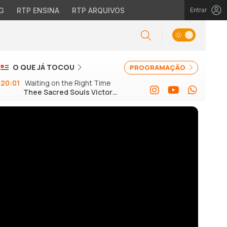
G
RTP ENSINA
RTP ARQUIVOS
Entrar
O QUE JÁ TOCOU
PROGRAMAÇÃO
20:01
Waiting on the Right Time
Thee Sacred Souls Victor
Axelrod