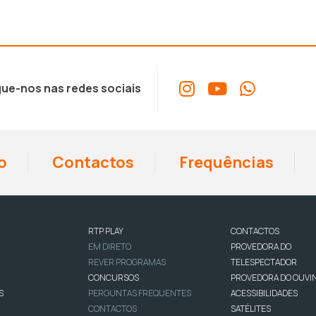
ue-nos nas redes sociais
o
Contactos
Frequências
RTP PLAY
CONTACTOS
EM DIRETO
PROVEDORA DO
REVER PROGRAMAS
TELESPECTADOR
CONCURSOS
PROVEDORA DO OUVI
S
PERGUNTAS FREQUENTES
ACESSIBILIDADES
CONTACTOS
SATÉLITES