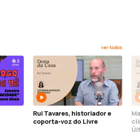
ver todos
Rui Tavares, historiador e
Ma
coporta-voz do Livre
cl
Úl