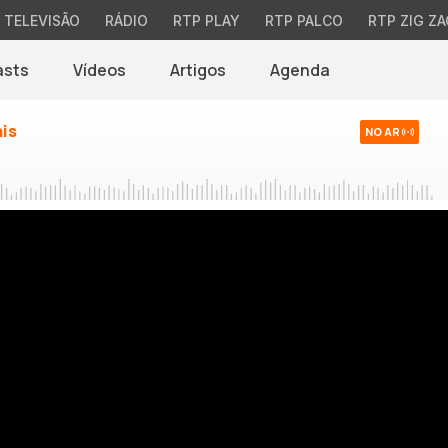
TELEVISÃO
RÁDIO
RTP PLAY
RTP PALCO
RTP ZIG ZA
asts
Vídeos
Artigos
Agenda
ais
NO AR