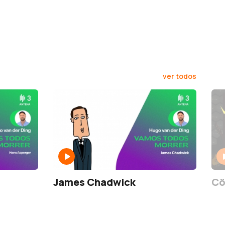
ver todos
James Chadwick
Cö