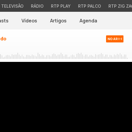
TELEVISÃO
RÁDIO
RTP PLAY
RTP PALCO
RTP ZIG ZA
asts
Vídeos
Artigos
Agenda
ndo
NO AR