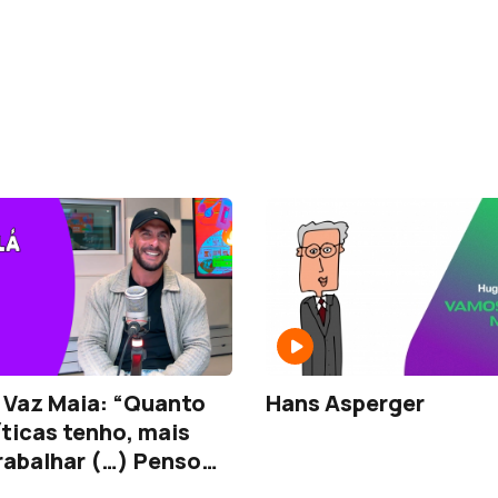
 Vaz Maia: “Quanto
Hans Asperger
íticas tenho, mais
rabalhar (…) Penso
er um estádio”