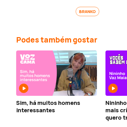
BRANKO
Podes também gostar
Sim, há muitos homens
Nininho
interessantes
mais cr
quero t
em ench