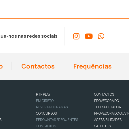
ue-nos nas redes sociais
o
Contactos
Frequências
RTP PLAY
CONTACTOS
EM DIRETO
PROVEDORA DO
REVER PROGRAMAS
TELESPECTADOR
CONCURSOS
PROVEDORA DO OUVI
S
PERGUNTAS FREQUENTES
ACESSIBILIDADES
CONTACTOS
SATÉLITES