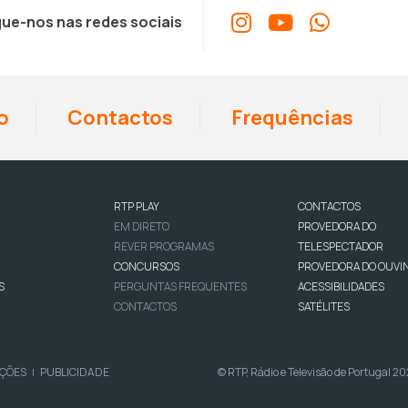
ue-nos nas redes sociais
o
Contactos
Frequências
RTP PLAY
CONTACTOS
EM DIRETO
PROVEDORA DO
REVER PROGRAMAS
TELESPECTADOR
CONCURSOS
PROVEDORA DO OUVI
S
PERGUNTAS FREQUENTES
ACESSIBILIDADES
CONTACTOS
SATÉLITES
IÇÕES
PUBLICIDADE
© RTP, Rádio e Televisão de Portugal 2
|