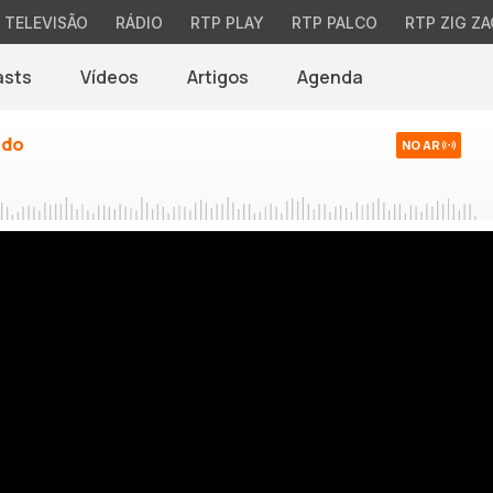
TELEVISÃO
RÁDIO
RTP PLAY
RTP PALCO
RTP ZIG ZA
asts
Vídeos
Artigos
Agenda
ndo
NO AR