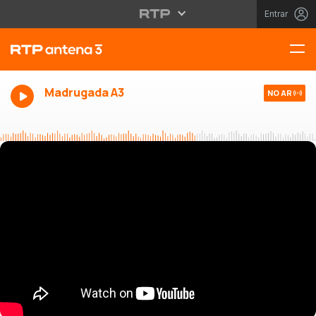
Entrar
Madrugada A3
NO AR