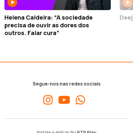
Helena Caldeira: “A sociedade
Deej
precisa de ouvir as dores dos
outros. Falar cura”
Segue-nos nas redes sociais
Instala a aplicação
RTP Play