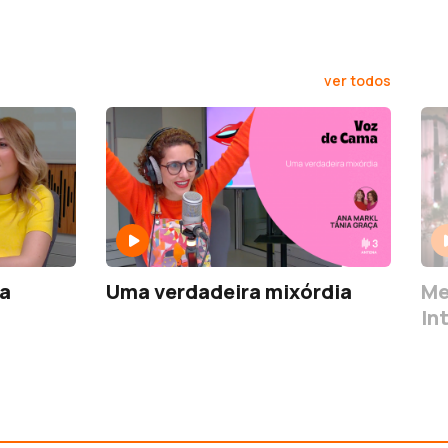
ver todos
ra
Uma verdadeira mixórdia
Me
In