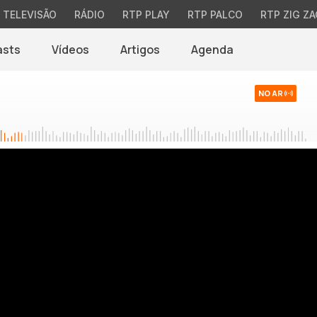
TELEVISÃO
RÁDIO
RTP PLAY
RTP PALCO
RTP ZIG ZA
asts
Vídeos
Artigos
Agenda
NO AR