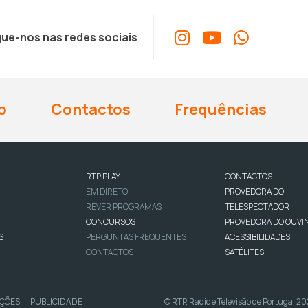
ue-nos nas redes sociais
o
Contactos
Frequências
RTP PLAY
CONTACTOS
EM DIRETO
PROVEDORA DO
REVER PROGRAMAS
TELESPECTADOR
CONCURSOS
PROVEDORA DO OUVI
S
PERGUNTAS FREQUENTES
ACESSIBILIDADES
CONTACTOS
SATÉLITES
IÇÕES
PUBLICIDADE
© RTP, Rádio e Televisão de Portugal 2
|