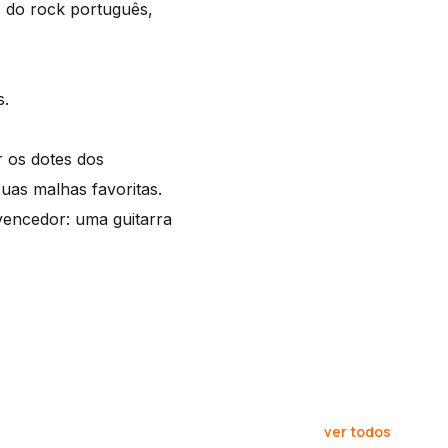
s do rock português,
s.
 os dotes dos
suas malhas favoritas.
encedor: uma guitarra
ver todos