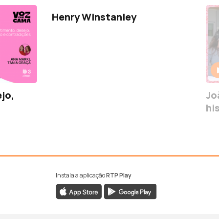
Henry Winstanley
jo,
Jo
hi
Instala a aplicação
RTP Play