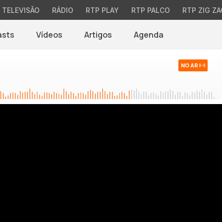
TELEVISÃO
RÁDIO
RTP PLAY
RTP PALCO
RTP ZIG ZA
asts
Vídeos
Artigos
Agenda
NO AR