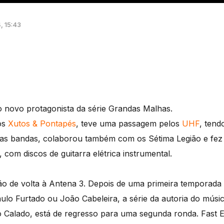
, 15:43
 novo protagonista da série Grandas Malhas.
dos
Xutos & Pontapés
, teve uma passagem pelos
UHF
, tend
as bandas, colaborou também com os Sétima Legião e fez 
 com discos de guitarra elétrica instrumental.
ão de volta à Antena 3. Depois de uma primeira tempora
ulo Furtado ou João Cabeleira, a série da autoria do músi
alado, está de regresso para uma segunda ronda. Fast Ed