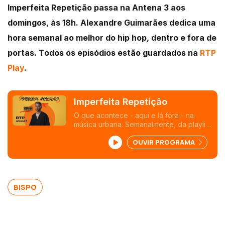
Imperfeita Repetição passa na Antena 3 aos
domingos, às 18h. Alexandre Guimarães dedica uma
hora semanal ao melhor do hip hop, dentro e fora de
portas. Todos os episódios estão guardados na
RTP
Play
.
Imperfeita Repetição
O que acontece - aqui e lá fora - na
música urbana. Semanalmente, da playlist
à reportagem e entrevistas. Ao domingo,
OUVIR PROGRAMA
às 18h, há hip hop na Antena 3 com o
Alexandre Guimarães na procura da
Imperfeita Repetição.
BISPO