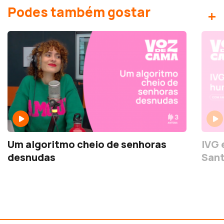
Podes também gostar
+
Um algoritmo cheio de senhoras
IVG 
desnudas
San