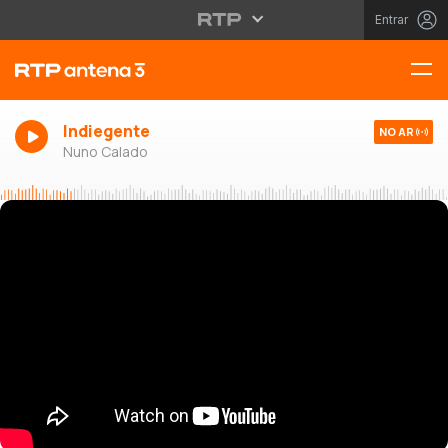
Entrar
Indiegente
NO AR
Nuno Calado