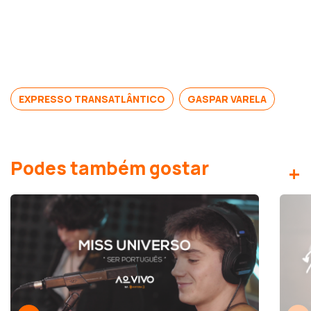
EXPRESSO TRANSATLÂNTICO
GASPAR VARELA
Podes também gostar
+