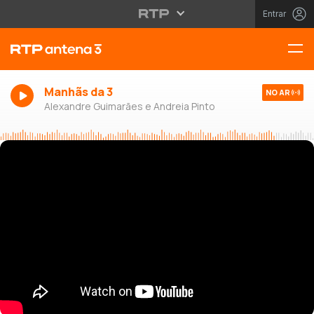
Entrar
Manhãs da 3
NO AR
Alexandre Guimarães e Andreia Pinto