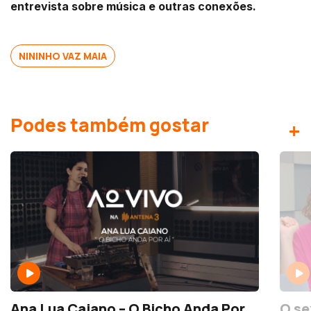
entrevista sobre música e outras conexões.
NININHO VAZ MAIA
Podes também gostar
+
Ana Lua Caiano – O Bicho Anda Por
O se