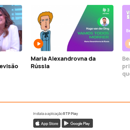
Maria Alexandrovna da
Be
levisão
Rússia
pr
qu
ve
Instala a aplicação
RTP Play