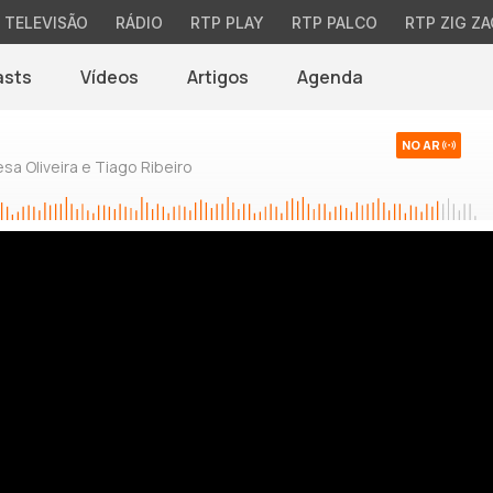
TELEVISÃO
RÁDIO
RTP PLAY
RTP PALCO
RTP ZIG ZA
asts
Vídeos
Artigos
Agenda
NO AR
sa Oliveira e Tiago Ribeiro