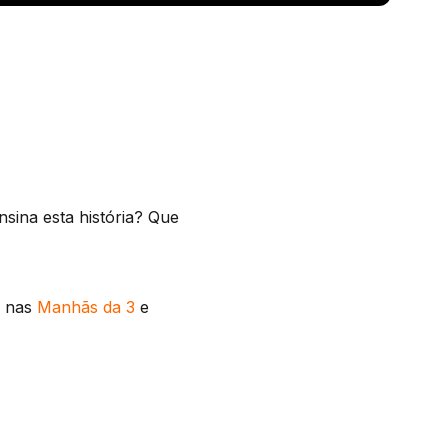
nsina esta história? Que
s nas
Manhãs da 3
e