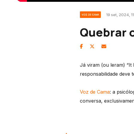
19 set, 2024, 1
VOZ DE CAMA
Quebrar o
Já viram (ou leram) “It
responsabilidade deve t
Voz de Cama
: a psicól
conversa, exclusivame