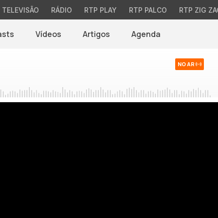
TELEVISÃO
RÁDIO
RTP PLAY
RTP PALCO
RTP ZIG ZA
asts
Vídeos
Artigos
Agenda
NO AR