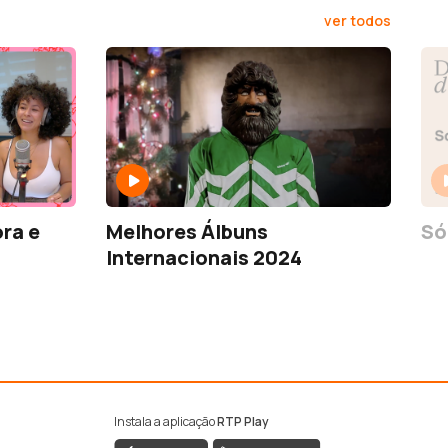
ver todos
ora e
Melhores Álbuns
Só
Internacionais 2024
Instala a aplicação
RTP Play