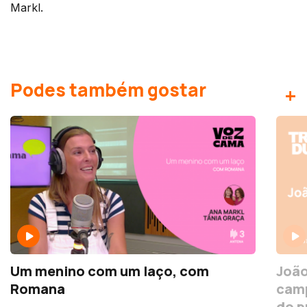
Markl.
Podes também gostar
+
Um menino com um laço, com
João
Romana
cam
do p