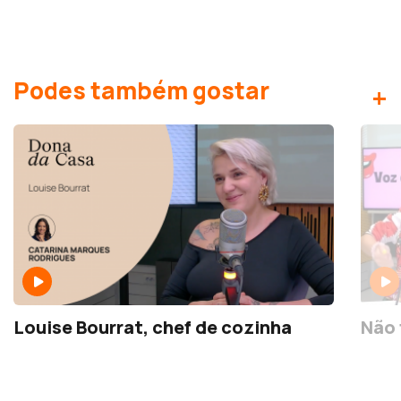
Podes também gostar
+
Louise Bourrat, chef de cozinha
Não 